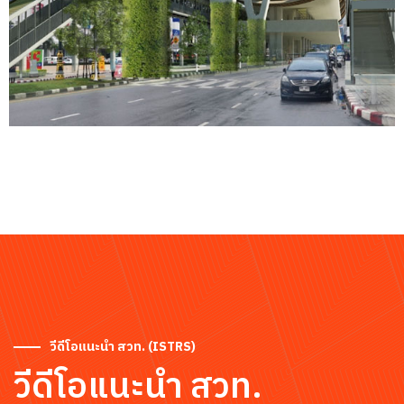
วีดีโอแนะนำ สวท. (ISTRS)
วีดีโอแนะนำ สวท.